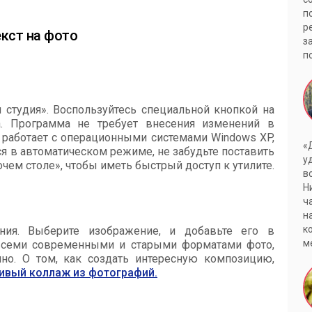
п
р
екст на фото
з
п
студия». Воспользуйтесь специальной кнопкой на
а. Программа не требует внесения изменений в
 работает с операционными системами Windows XP,
«
ется в автоматическом режиме, не забудьте поставить
у
чем столе», чтобы иметь быстрый доступ к утилите.
в
Н
ч
н
к
ния. Выберите изображение, и добавьте его в
м
 всеми современными и старыми форматами фото,
нно. О том, как создать интересную композицию,
сивый коллаж из фотографий.