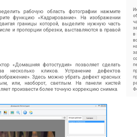
И
ределить рабочую область фотографии нажмите
о
рите функцию «Кадрирование». На изображении
ч
едвигая границы которой, выделите нужную часть
з
числе и пропорции обрезки, выставляются в правой
в
в
н
з
с
ктор «Домашняя фотостудия» позволяет сделать
п
а несколько кликов. Устранение дефектов
п
зображение». Здесь можно убрать дефект красных
п
ым, или, наоборот, светлым. На панели кистей
р
ляет произвести более точную коррекцию снимка.
Ф