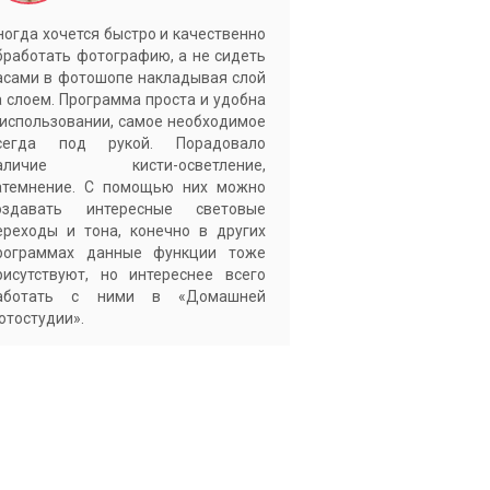
ногда хочется быстро и качественно
бработать фотографию, а не сидеть
асами в фотошопе накладывая слой
а слоем. Программа проста и удобна
 использовании, самое необходимое
сегда под рукой. Порадовало
аличие кисти-осветление,
атемнение. С помощью них можно
оздавать интересные световые
ереходы и тона, конечно в других
рограммах данные функции тоже
рисутствуют, но интереснее всего
аботать с ними в «Домашней
отостудии».