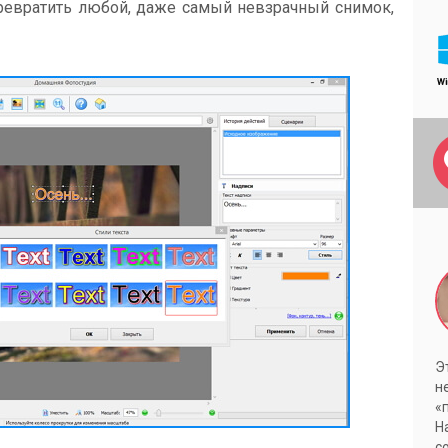
превратить любой, даже самый невзрачный снимок,
Э
н
«
Н
с