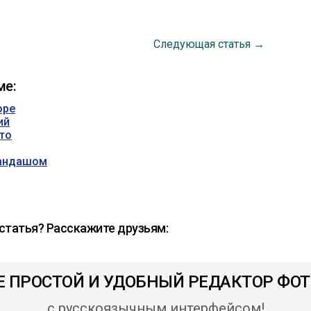
Cледующая статья →
ме:
оре
ий
то
рандашом
статья? Расскажите друзьям:
Е ПРОСТОЙ И УДОБНЫЙ РЕДАКТОР ФОТ
с русскоязычным интерфейсом!