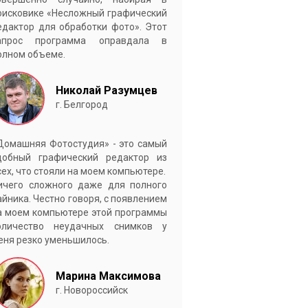
оисковике «Несложный графический
едактор для обработки фото». Этот
апрос программа оправдала в
олном объеме.
Николай Разумцев
г. Белгород
Домашняя Фотостудия» - это самый
добный графический редактор из
сех, что стояли на моем компьютере.
ичего сложного даже для полного
айника. Честно говоря, с появлением
а моем компьютере этой программы
оличество неудачных снимков у
еня резко уменьшилось.
Марина Максимова
г. Новороссийск